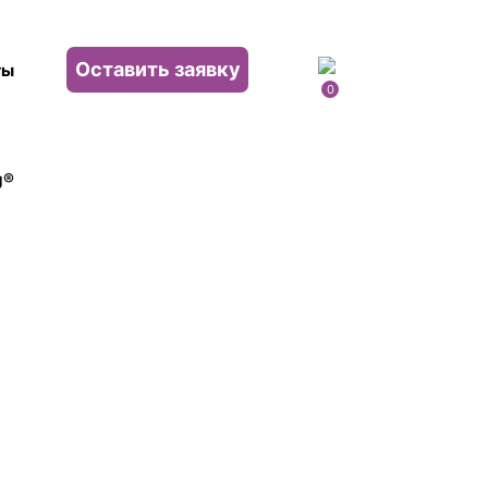
Оставить заявку
ты
0
g®