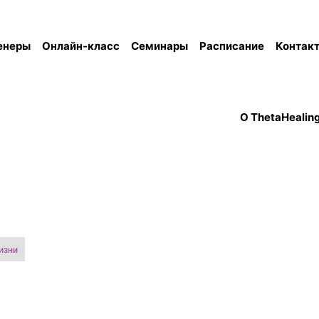
енеры
Онлайн-класс
Семинары
Расписание
Контак
О ThetaHealin
изни